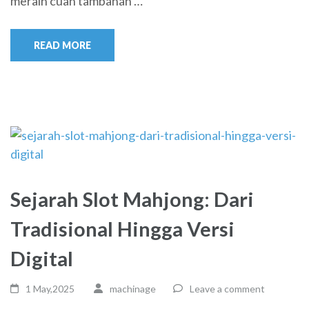
meraih cuan tambahan …
READ MORE
Sejarah Slot Mahjong: Dari
Tradisional Hingga Versi
Digital
1 May,2025
machinage
Leave a comment