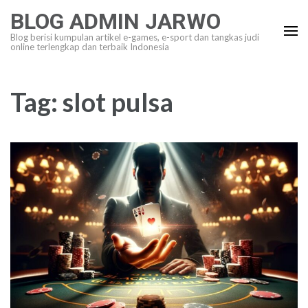
Skip
BLOG ADMIN JARWO
to
Blog berisi kumpulan artikel e-games, e-sport dan tangkas judi
content
online terlengkap dan terbaik Indonesia
(Press
Enter)
Tag:
slot pulsa