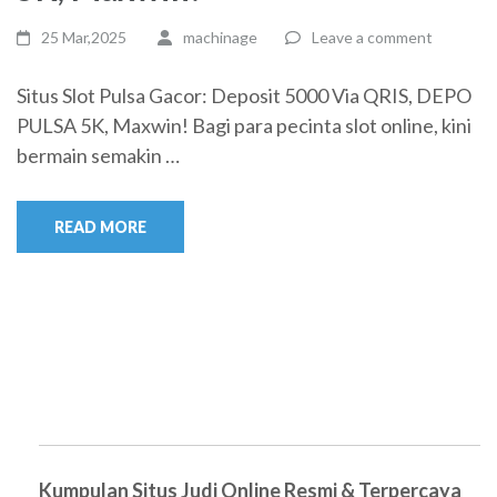
25 Mar,2025
machinage
Leave a comment
Situs Slot Pulsa Gacor: Deposit 5000 Via QRIS, DEPO
PULSA 5K, Maxwin! Bagi para pecinta slot online, kini
bermain semakin …
READ MORE
Kumpulan Situs Judi Online Resmi & Terpercaya