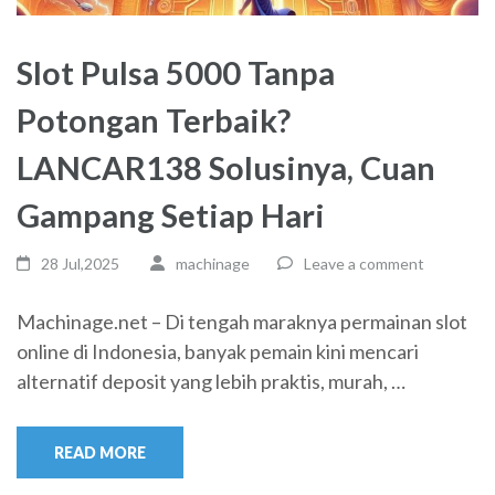
Slot Pulsa 5000 Tanpa
Potongan Terbaik?
LANCAR138 Solusinya, Cuan
Gampang Setiap Hari
28 Jul,2025
machinage
Leave a comment
Machinage.net – Di tengah maraknya permainan slot
online di Indonesia, banyak pemain kini mencari
alternatif deposit yang lebih praktis, murah, …
READ MORE