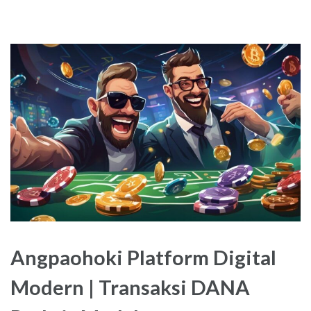
Angpaohoki Platform Digital
Modern | Transaksi DANA