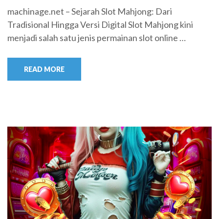
machinage.net – Sejarah Slot Mahjong: Dari
Tradisional Hingga Versi Digital Slot Mahjong kini
menjadi salah satu jenis permainan slot online …
READ MORE