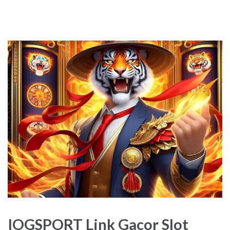
IOGSPORT Link Gacor Slot