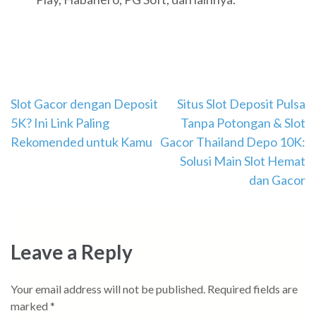
Post
Slot Gacor dengan Deposit
Situs Slot Deposit Pulsa
5K? Ini Link Paling
Tanpa Potongan & Slot
navigation
Rekomended untuk Kamu
Gacor Thailand Depo 10K:
Solusi Main Slot Hemat
dan Gacor
Leave a Reply
Your email address will not be published.
Required fields are
marked
*