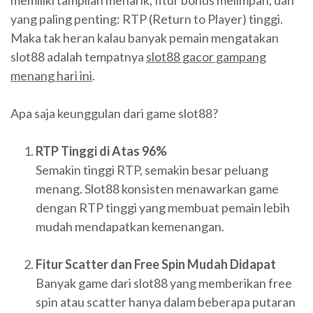
memiliki tampilan menarik, fitur bonus melimpah, dan
yang paling penting: RTP (Return to Player) tinggi.
Maka tak heran kalau banyak pemain mengatakan
slot88 adalah tempatnya
slot88 gacor gampang
menang hari ini
.
Apa saja keunggulan dari game slot88?
RTP Tinggi di Atas 96%
Semakin tinggi RTP, semakin besar peluang
menang. Slot88 konsisten menawarkan game
dengan RTP tinggi yang membuat pemain lebih
mudah mendapatkan kemenangan.
Fitur Scatter dan Free Spin Mudah Didapat
Banyak game dari slot88 yang memberikan free
spin atau scatter hanya dalam beberapa putaran