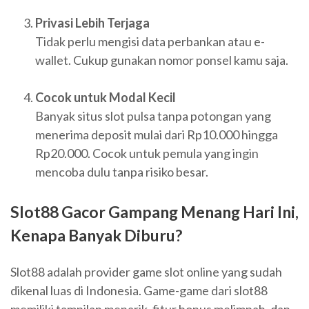
Privasi Lebih Terjaga
Tidak perlu mengisi data perbankan atau e-
wallet. Cukup gunakan nomor ponsel kamu saja.
Cocok untuk Modal Kecil
Banyak situs slot pulsa tanpa potongan yang
menerima deposit mulai dari Rp10.000 hingga
Rp20.000. Cocok untuk pemula yang ingin
mencoba dulu tanpa risiko besar.
Slot88 Gacor Gampang Menang Hari Ini,
Kenapa Banyak Diburu?
Slot88 adalah provider game slot online yang sudah
dikenal luas di Indonesia. Game-game dari slot88