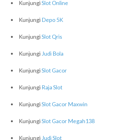
Kunjungi
Slot Online
Kunjungi
Depo 5K
Kunjungi
Slot Qris
Kunjungi
Judi Bola
Kunjungi
Slot Gacor
Kunjungi
Raja Slot
Kunjungi
Slot Gacor Maxwin
Kunjungi
Slot Gacor Megah138
Kunjungi
Judi Slot