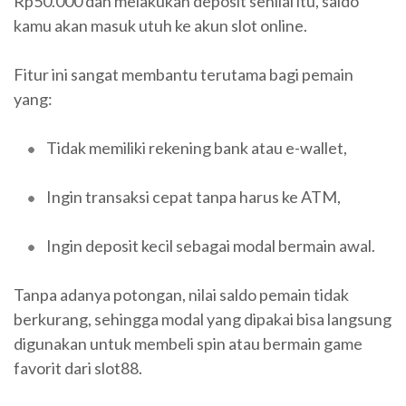
Rp50.000 dan melakukan deposit senilai itu, saldo
kamu akan masuk utuh ke akun slot online.
Fitur ini sangat membantu terutama bagi pemain
yang:
Tidak memiliki rekening bank atau e-wallet,
Ingin transaksi cepat tanpa harus ke ATM,
Ingin deposit kecil sebagai modal bermain awal.
Tanpa adanya potongan, nilai saldo pemain tidak
berkurang, sehingga modal yang dipakai bisa langsung
digunakan untuk membeli spin atau bermain game
favorit dari slot88.