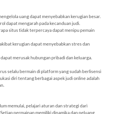
mengelola uang dapat menyebabkan kerugian besar.
trol dapat mengarah pada kecanduan judi.
rapa situs tidak terpercaya dapat menipu pemain
 akibat kerugian dapat menyebabkan stres dan
 dapat merusak hubungan pribadi dan keluarga.
us selalu bermain di platform yang sudah berlisensi
ukasi diri tentang berbagai aspek judi online adalah
an.
um memulai, pelajari aturan dan strategi dari
Setiap permainan memiliki dinamika dan peluang