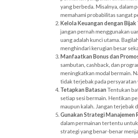
yang berbeda. Misalnya, dalam 
memahami probabilitas sangat p
Kelola Keuangan dengan Bijak
jangan pernah menggunakan uang
uang adalah kunci utama. Bagila
menghindari kerugian besar seka
Manfaatkan Bonus dan Promos
sambutan, cashback, dan program
meningkatkan modal bermain. Na
tidak terjebak pada persyaratan 
Tetapkan Batasan
Tentukan bat
setiap sesi bermain. Hentikan pe
maupun kalah. Jangan terjebak 
Gunakan Strategi Manajemen R
dalam permainan tertentu untuk
strategi yang benar-benar men