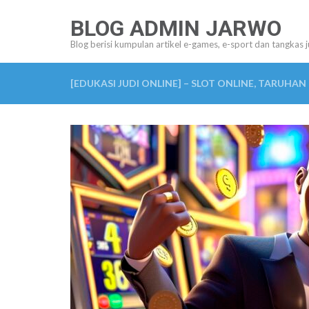
Skip
BLOG ADMIN JARWO
to
content
Blog berisi kumpulan artikel e-games, e-sport dan tangkas j
(Press
Enter)
[EDUKASI JUDI ONLINE] – SLOT ONLINE, TARUHA