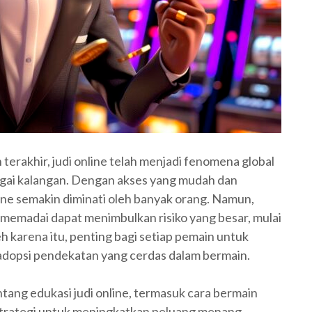
terakhir, judi online telah menjadi fenomena global
agai kalangan. Dengan akses yang mudah dan
line semakin diminati oleh banyak orang. Namun,
 memadai dapat menimbulkan risiko yang besar, mulai
eh karena itu, penting bagi setiap pemain untuk
adopsi pendekatan yang cerdas dalam bermain.
ntang edukasi judi online, termasuk cara bermain
 strategi untuk meningkatkan peluang menang.