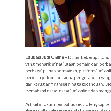
Edukasi Judi Online
– Dalam beberapa tahun 
yang menarik minat jutaan pemain dari berb
berbagai pilihan permainan, platform judi on
bermain judi online tanpa pengetahuan yang
dari kerugian finansial hingga kecanduan. Ol
memahami dasar-dasar judi online dan meng
Artikel ini akan membahas secara lengkap te
dengan bijak, tips mengelola keuangan, dan