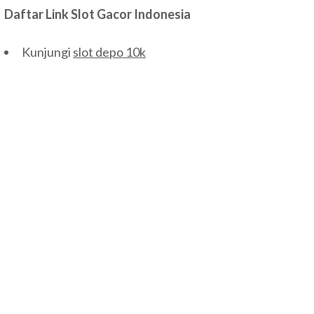
Daftar Link Slot Gacor Indonesia
Kunjungi
slot depo 10k