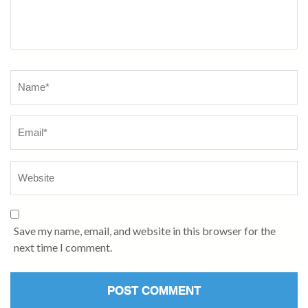
Name
*
Save my name, email, and website in this browser for the
next time I comment.