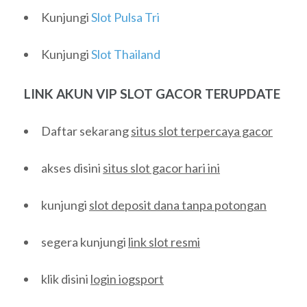
Kunjungi
Slot Pulsa Tri
Kunjungi
Slot Thailand
LINK AKUN VIP SLOT GACOR TERUPDATE
Daftar sekarang
situs slot terpercaya gacor
akses disini
situs slot gacor hari ini
kunjungi
slot deposit dana tanpa potongan
segera kunjungi
link slot resmi
klik disini
login iogsport