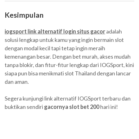
Kesimpulan
iogsport link alternatif login situs gacor
adalah
solusi lengkap untuk kamu yang ingin bermain slot
dengan modal kecil tapi tetap ingin meraih
kemenangan besar. Dengan bet murah, akses mudah
tanpa blokir, dan fitur-fitur lengkap dari IOGSport, kini
siapa pun bisa menikmati slot Thailand dengan lancar
dan aman.
Segera kunjungi link alternatif IOGSport terbaru dan
buktikan sendiri
gacornya slot bet 200
hari ini!