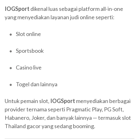
IOGSport
dikenal luas sebagai platform all-in-one
yang menyediakan layanan judi online seperti:
Slot online
Sportsbook
Casino live
Togel dan lainnya
Untuk pemain slot,
IOGSport
menyediakan berbagai
provider ternama seperti Pragmatic Play, PG Soft,
Habanero, Joker, dan banyak lainnya — termasuk slot
Thailand gacor yang sedang booming.