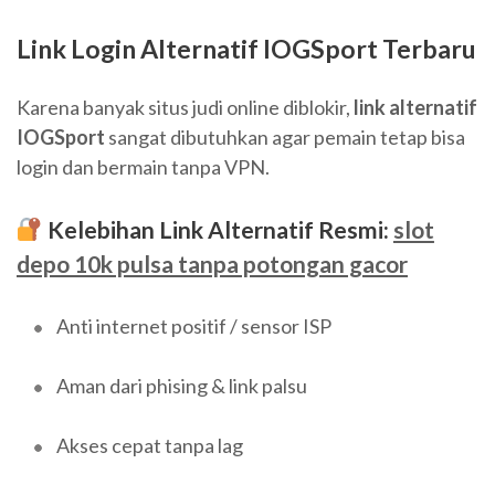
Link Login Alternatif IOGSport Terbaru
Karena banyak situs judi online diblokir,
link alternatif
IOGSport
sangat dibutuhkan agar pemain tetap bisa
login dan bermain tanpa VPN.
Kelebihan Link Alternatif Resmi:
slot
depo 10k pulsa tanpa potongan gacor
Anti internet positif / sensor ISP
Aman dari phising & link palsu
Akses cepat tanpa lag