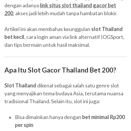
dengan adanya
link situs slot thailand gacor bet
200
, akses jadi lebih mudah tanpa hambatan blokir.
Artikel ini akan membahas keunggulan
slot Thailand
bet kecil
, cara login aman via link alternatif IOGSport,
dan tips bermain untuk hasil maksimal.
Apa Itu Slot Gacor Thailand Bet 200?
Slot Thailand
dikenal sebagai salah satu genre slot
yang menyajikan tema budaya Asia, terutama nuansa
tradisional Thailand. Selain itu, slot ini juga:
Bisa dimainkan hanya dengan
bet minimal Rp200
per spin