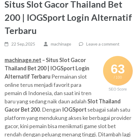
Situs Slot Gacor Thailand Bet
200 | IOGSport Login Alternatif
Terbaru
22 Sep,2025
machinage
Leave a comment
machinage.net
– Situs Slot Gacor
63
Thailand Bet 200 | IOGSport Login
Alternatif Terbaru
Permainan slot
/ 100
online terus menjadi favorit para
SEO Score
pemain di Indonesia, dan saat ini tren
baru yang sedang naik daun adalah
Slot Thailand
Gacor Bet 200
. Dengan
IOGSport
sebagai salah satu
platform yang mendukung akses ke berbagai provider
gacor, kini pemain bisa menikmati game slot bet
rendah dengan peluang menang tinggi. Ditambah lagi