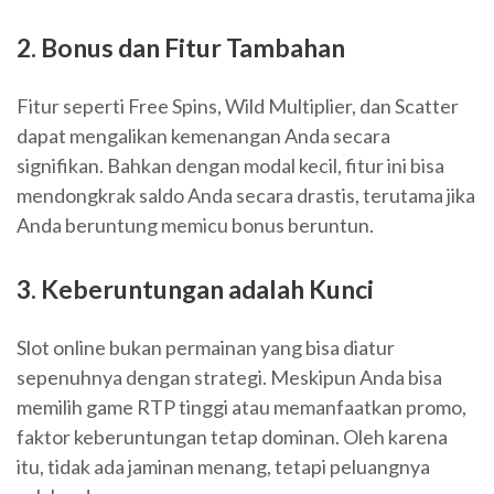
2. Bonus dan Fitur Tambahan
Fitur seperti Free Spins, Wild Multiplier, dan Scatter
dapat mengalikan kemenangan Anda secara
signifikan. Bahkan dengan modal kecil, fitur ini bisa
mendongkrak saldo Anda secara drastis, terutama jika
Anda beruntung memicu bonus beruntun.
3. Keberuntungan adalah Kunci
Slot online bukan permainan yang bisa diatur
sepenuhnya dengan strategi. Meskipun Anda bisa
memilih game RTP tinggi atau memanfaatkan promo,
faktor keberuntungan tetap dominan. Oleh karena
itu, tidak ada jaminan menang, tetapi peluangnya