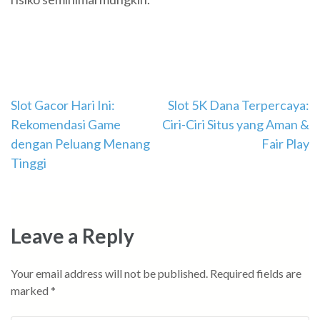
Post
Slot Gacor Hari Ini:
Slot 5K Dana Terpercaya:
Rekomendasi Game
Ciri-Ciri Situs yang Aman &
navigation
dengan Peluang Menang
Fair Play
Tinggi
Leave a Reply
Your email address will not be published.
Required fields are
marked
*