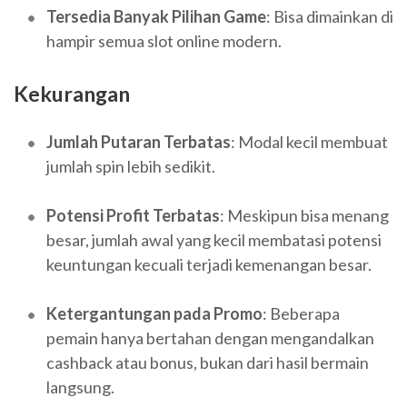
Tersedia Banyak Pilihan Game
: Bisa dimainkan di
hampir semua slot online modern.
Kekurangan
Jumlah Putaran Terbatas
: Modal kecil membuat
jumlah spin lebih sedikit.
Potensi Profit Terbatas
: Meskipun bisa menang
besar, jumlah awal yang kecil membatasi potensi
keuntungan kecuali terjadi kemenangan besar.
Ketergantungan pada Promo
: Beberapa
pemain hanya bertahan dengan mengandalkan
cashback atau bonus, bukan dari hasil bermain
langsung.