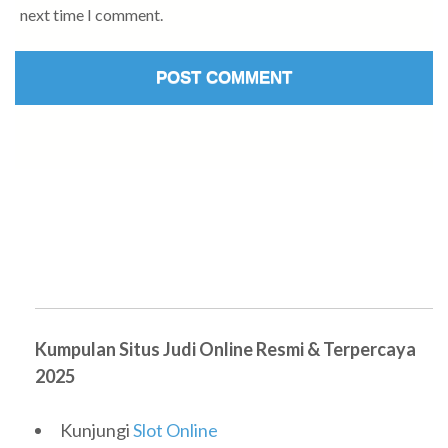
next time I comment.
Kumpulan Situs Judi Online Resmi & Terpercaya
2025
Kunjungi
Slot Online