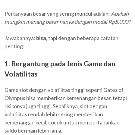
Pertanyaan besar yang sering muncul adalah:
Apakah
mungkin menang besar hanya dengan modal Rp5.000?
Jawabannya:
bisa
, tapi dengan beberapa catatan
penting:
1. Bergantung pada Jenis Game dan
Volatilitas
Game slot dengan volatilitas tinggi seperti Gates of
Olympus bisa memberikan kemenangan besar, tetapi
risikonya juga tinggi. Sebaliknya, slot dengan
volatilitas rendah lebih sering memberikan
kemenangan kecil, cocok untuk mempertahankan
saldo bermain lebih lama.