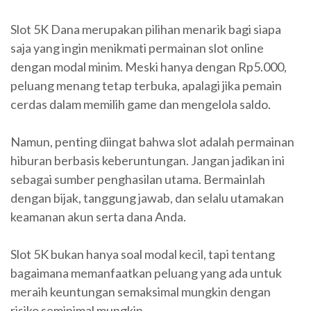
Slot 5K Dana merupakan pilihan menarik bagi siapa
saja yang ingin menikmati permainan slot online
dengan modal minim. Meski hanya dengan Rp5.000,
peluang menang tetap terbuka, apalagi jika pemain
cerdas dalam memilih game dan mengelola saldo.
Namun, penting diingat bahwa slot adalah permainan
hiburan berbasis keberuntungan. Jangan jadikan ini
sebagai sumber penghasilan utama. Bermainlah
dengan bijak, tanggung jawab, dan selalu utamakan
keamanan akun serta dana Anda.
Slot 5K bukan hanya soal modal kecil, tapi tentang
bagaimana memanfaatkan peluang yang ada untuk
meraih keuntungan semaksimal mungkin dengan
risiko seminimal mungkin.