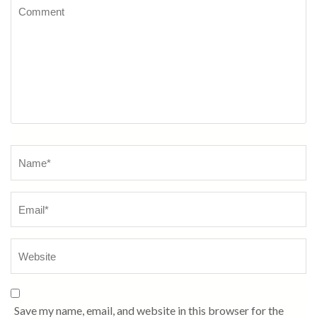
Comment
Name
*
Save my name, email, and website in this browser for the