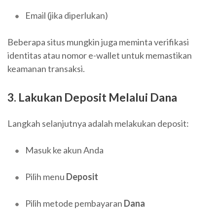
Email (jika diperlukan)
Beberapa situs mungkin juga meminta verifikasi
identitas atau nomor e-wallet untuk memastikan
keamanan transaksi.
3. Lakukan Deposit Melalui Dana
Langkah selanjutnya adalah melakukan deposit:
Masuk ke akun Anda
Pilih menu
Deposit
Pilih metode pembayaran
Dana