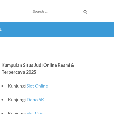
Search
for:
L
Kumpulan Situs Judi Online Resmi &
Terpercaya 2025
Kunjungi
Slot Online
Kunjungi
Depo 5K
Kunjungi
Slot Qris