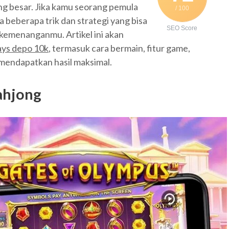
g besar. Jika kamu seorang pemula
/ 100
a beberapa trik dan strategi yang bisa
SEO Score
emenanganmu. Artikel ini akan
ays depo 10k
, termasuk cara bermain, fitur game,
 mendapatkan hasil maksimal.
ahjong