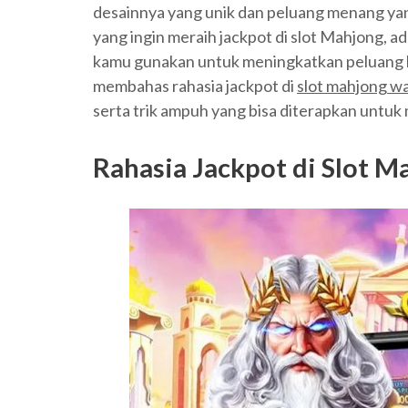
desainnya yang unik dan peluang menang yan
yang ingin meraih jackpot di slot Mahjong, ad
kamu gunakan untuk meningkatkan peluang k
membahas rahasia jackpot di
slot mahjong w
serta trik ampuh yang bisa diterapkan untuk
Rahasia Jackpot di Slot M