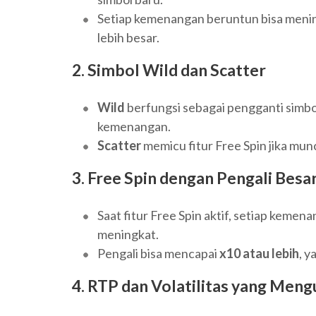
Setiap kemenangan beruntun bisa meni
lebih besar.
2.
Simbol Wild dan Scatter
Wild
berfungsi sebagai pengganti simbo
kemenangan.
Scatter
memicu fitur Free Spin jika munc
3.
Free Spin dengan Pengali Besa
Saat fitur Free Spin aktif, setiap keme
meningkat.
Pengali bisa mencapai
x10 atau lebih
, 
4.
RTP dan Volatilitas yang Men