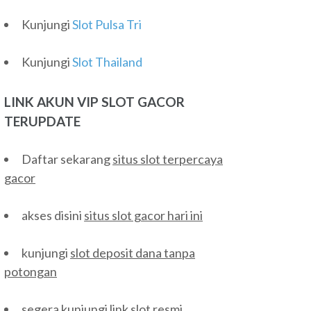
Kunjungi
Slot Pulsa Tri
Kunjungi
Slot Thailand
LINK AKUN VIP SLOT GACOR
TERUPDATE
Daftar sekarang
situs slot terpercaya
gacor
akses disini
situs slot gacor hari ini
kunjungi
slot deposit dana tanpa
potongan
segera kunjungi
link slot resmi