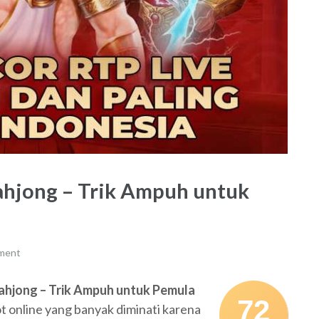
Mahjong – Trik Ampuh untuk
ment
Mahjong – Trik Ampuh untuk Pemula
72
t online yang banyak diminati karena