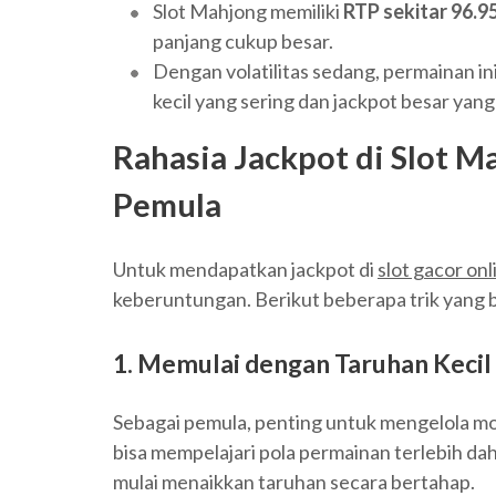
Slot Mahjong memiliki
RTP sekitar 96.
panjang cukup besar.
Dengan volatilitas sedang, permainan 
kecil yang sering dan jackpot besar yan
Rahasia Jackpot di Slot 
Pemula
Untuk mendapatkan jackpot di
slot gacor onli
keberuntungan. Berikut beberapa trik yang b
1.
Memulai dengan Taruhan Kecil
Sebagai pemula, penting untuk mengelola mod
bisa mempelajari pola permainan terlebih da
mulai menaikkan taruhan secara bertahap.