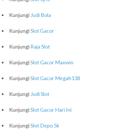
Kunjungi
Judi Bola
Kunjungi
Slot Gacor
Kunjungi
Raja Slot
Kunjungi
Slot Gacor Maxwin
Kunjungi
Slot Gacor Megah138
Kunjungi
Judi Slot
Kunjungi
Slot Gacor Hari Ini
Kunjungi
Slot Depo 5k