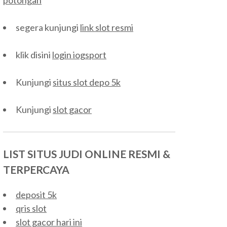
potongan
segera kunjungi
link slot resmi
klik disini
login iogsport
Kunjungi
situs slot depo 5k
Kunjungi
slot gacor
LIST SITUS JUDI ONLINE RESMI &
TERPERCAYA
deposit 5k
qris slot
slot gacor hari ini