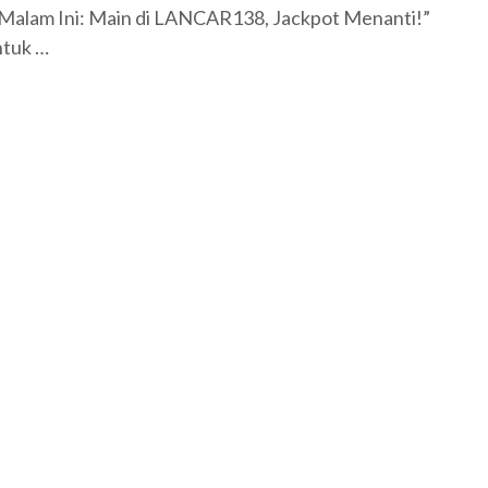
or Malam Ini: Main di LANCAR138, Jackpot Menanti!”
ntuk …