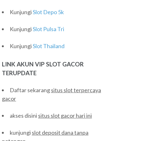
Kunjungi
Slot Depo 5k
Kunjungi
Slot Pulsa Tri
Kunjungi
Slot Thailand
LINK AKUN VIP SLOT GACOR
TERUPDATE
Daftar sekarang
situs slot terpercaya
gacor
akses disini
situs slot gacor hari ini
kunjungi
slot deposit dana tanpa