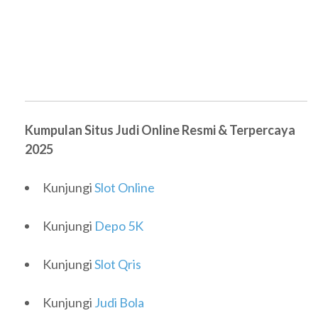
Kumpulan Situs Judi Online Resmi & Terpercaya
2025
Kunjungi
Slot Online
Kunjungi
Depo 5K
Kunjungi
Slot Qris
Kunjungi
Judi Bola