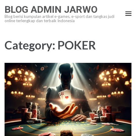
Skip
BLOG ADMIN JARWO
to
Blog berisi kumpulan artikel e-games, e-sport dan tangkas judi
content
online terlengkap dan terbaik Indonesia
(Press
Enter)
Category:
POKER